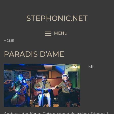
Skip
to
main
STEPHONIC.NET
content
MENU
TOGGLE MENU VISIBI
HOME
PARADIS D‘AME
Mr.
Ambassador Karim Thiam, senegalesischer Sänger &