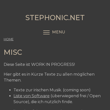
Skip
to
main
STEPHONIC.NET
content
MENU
TOGGLE MENU VISIBI
HOME
MISC
Diese Seite ist WORK IN PROGRESS!
Hier gibt es in Kürze Texte zu allen möglichen
Themen.
Texte zur irischen Musik. (coming soon)
Liste von Software
(überwiegend frei / Open
Source), die ich nützlich finde.