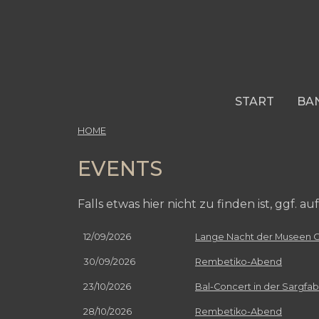
Skip
to
main
content
START
BA
HOME
EVENTS
Falls etwas hier nicht zu finden ist, ggf. au
12/09/2026
Lange Nacht der Museen 
30/09/2026
Rembetiko-Abend
23/10/2026
Bal-Concert in der Sargfab
28/10/2026
Rembetiko-Abend