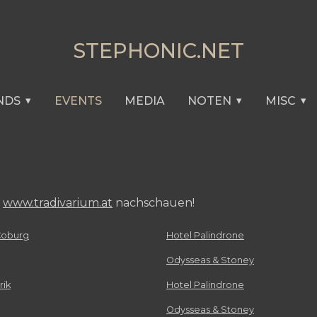
STEPHONIC.NET
NDS
EVENTS
MEDIA
NOTEN
MISC
f
www.tradivarium.at
nachschauen!
Coburg
Hotel Palindrone
Odysseas & Stoney
rik
Hotel Palindrone
Odysseas & Stoney