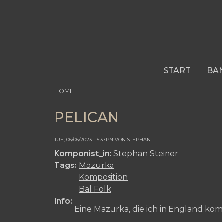
Skip
to
main
content
START
BA
HOME
PELICAN
TUE, 06/06/2023 - 5:37PM VON STEPHAN
Komponist_in:
Stephan Steiner
Tags:
Mazurka
Komposition
Bal Folk
Info:
Eine Mazurka, die ich in England kom