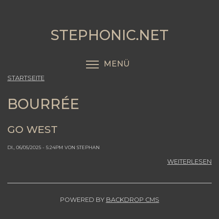
Direkt
zum
Inhalt
STEPHONIC.NET
MENÜ
MENÜSICHTBARKEIT
STARTSEITE
BOURRÉE
GO WEST
DI., 06/05/2025 - 5:24PM VON STEPHAN
Ü
WEITERLESEN
G
W
POWERED BY
BACKDROP CMS